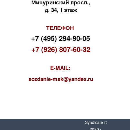
Мичуринский просп.,
д. 34, 1 этаж
ТЕЛЕФОН
+7 (495) 294-90-05
+7 (926) 807-60-32
E-MAIL:
s
ozdanie-msk@yandex.ru
Syndicate ©
2020 г.