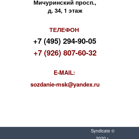
Мичуринский просп.,
д. 34, 1 этаж
ТЕЛЕФОН
+7 (495) 294-90-05
+7 (926) 807-60-32
E-MAIL:
s
ozdanie-msk@yandex.ru
Syndicate ©
2020 г.