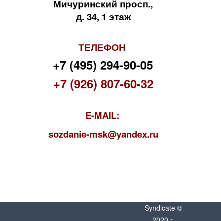
Мичуринский просп.,
д. 34, 1 этаж
ТЕЛЕФОН
+7 (495) 294-90-05
+7 (926) 807-60-32
E-MAIL:
s
ozdanie-msk@yandex.ru
Syndicate ©
2020 г.