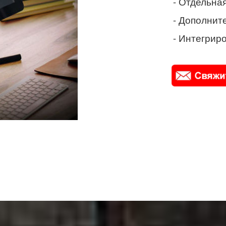
- Отдельная
- Дополнит
- Интегриро