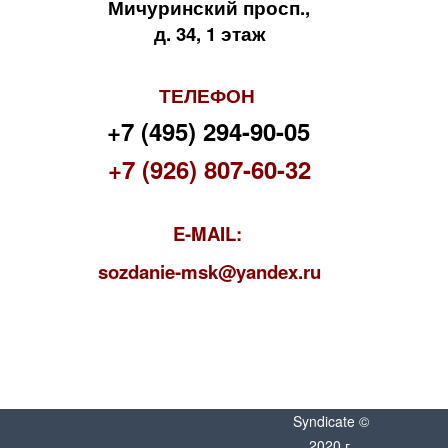
Мичуринский просп.,
д. 34, 1 этаж
ТЕЛЕФОН
+7 (495) 294-90-05
+7 (926) 807-60-32
E-MAIL:
s
ozdanie-msk@yandex.ru
Syndicate ©
2020 г.