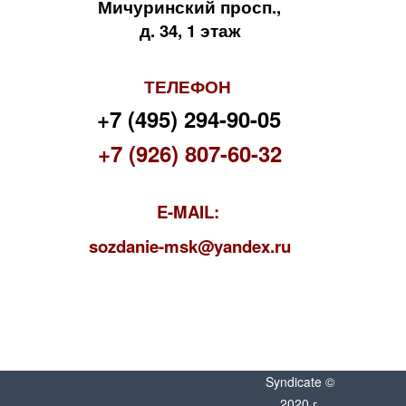
Мичуринский просп.,
д. 34, 1 этаж
ТЕЛЕФОН
+7 (495) 294-90-05
+7 (926) 807-60-32
E-MAIL:
s
ozdanie-msk@yandex.ru
Syndicate ©
2020 г.