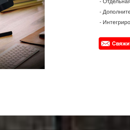
- Отдельная
- Дополнит
- Интегриро