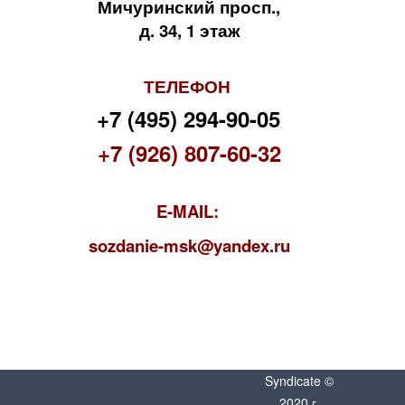
Мичуринский просп.,
д. 34, 1 этаж
ТЕЛЕФОН
+7 (495) 294-90-05
+7 (926) 807-60-32
E-MAIL:
s
ozdanie-msk@yandex.ru
Syndicate ©
2020 г.