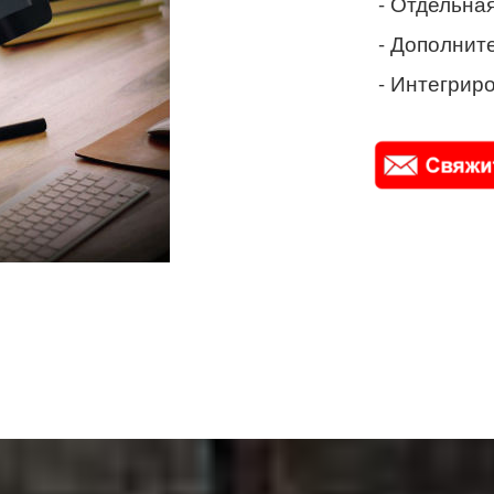
- Отдельная
- Дополнит
- Интегриро