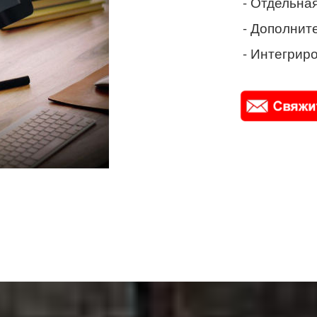
- Отдельная
- Дополнит
- Интегриро