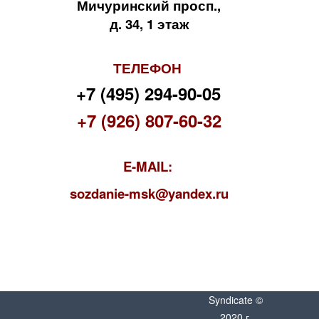
Мичуринский просп.,
д. 34, 1 этаж
ТЕЛЕФОН
+7 (495) 294-90-05
+7 (926) 807-60-32
E-MAIL:
s
ozdanie-msk@yandex.ru
Syndicate ©
2020 г.