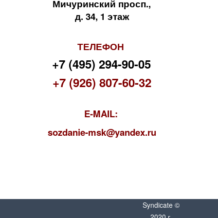
Мичуринский просп.,
д. 34, 1 этаж
ТЕЛЕФОН
+7 (495) 294-90-05
+7 (926) 807-60-32
E-MAIL:
s
ozdanie-msk@yandex.ru
Syndicate ©
2020 г.