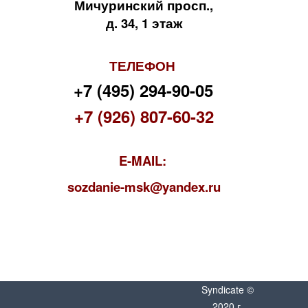
Мичуринский просп.,
д. 34, 1 этаж
ТЕЛЕФОН
+7 (495) 294-90-05
+7 (926) 807-60-32
E-MAIL:
s
ozdanie-msk@yandex.ru
Syndicate ©
2020 г.