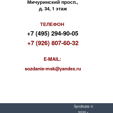
Мичуринский просп.,
д. 34, 1 этаж
ТЕЛЕФОН
+7 (495) 294-90-05
+7 (926) 807-60-32
E-MAIL:
s
ozdanie-msk@yandex.ru
Syndicate ©
2020 г.