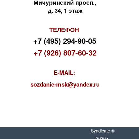
Мичуринский просп.,
д. 34, 1 этаж
ТЕЛЕФОН
+7 (495) 294-90-05
+7 (926) 807-60-32
E-MAIL:
s
ozdanie-msk@yandex.ru
Syndicate ©
2020 г.