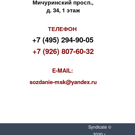
Мичуринский просп.,
д. 34, 1 этаж
ТЕЛЕФОН
+7 (495) 294-90-05
+7 (926) 807-60-32
E-MAIL:
s
ozdanie-msk@yandex.ru
Syndicate ©
2020 г.