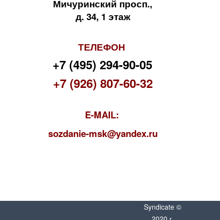
Мичуринский просп.,
д. 34, 1 этаж
ТЕЛЕФОН
+7 (495) 294-90-05
+7 (926) 807-60-32
E-MAIL:
s
ozdanie-msk@yandex.ru
Syndicate ©
2020 г.