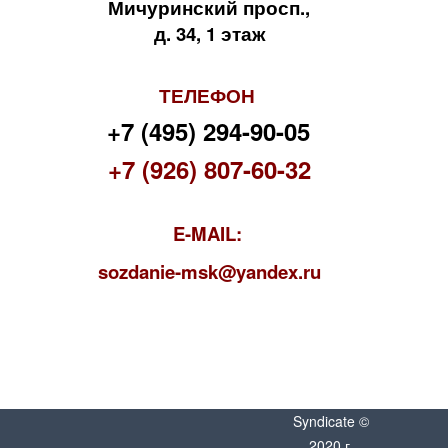
Мичуринский просп.,
д. 34, 1 этаж
ТЕЛЕФОН
+7 (495) 294-90-05
+7 (926) 807-60-32
E-MAIL:
s
ozdanie-msk@yandex.ru
Syndicate ©
2020 г.