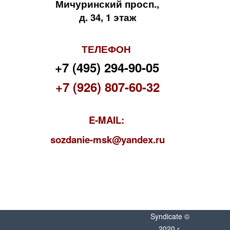
Мичуринский просп.,
д. 34, 1 этаж
ТЕЛЕФОН
+7 (495) 294-90-05
+7 (926) 807-60-32
E-MAIL:
s
ozdanie-msk@yandex.ru
Syndicate ©
2020 г.