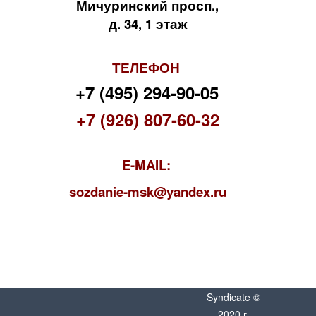
Мичуринский просп.,
д. 34, 1 этаж
ТЕЛЕФОН
+7 (495) 294-90-05
+7 (926) 807-60-32
E-MAIL:
s
ozdanie-msk@yandex.ru
Syndicate ©
2020 г.