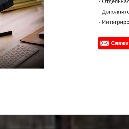
- Отдельная
- Дополнит
- Интегриро