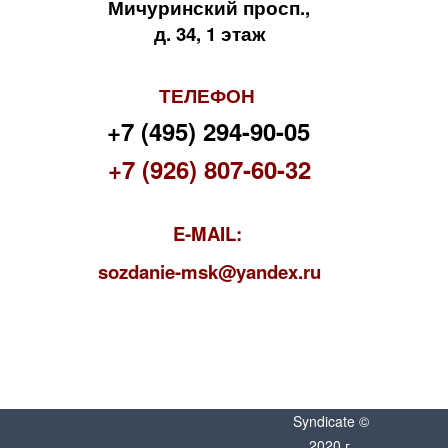
Мичуринский просп.,
д. 34, 1 этаж
ТЕЛЕФОН
+7 (495) 294-90-05
+7 (926) 807-60-32
E-MAIL:
s
ozdanie-msk@yandex.ru
Syndicate ©
2020 г.