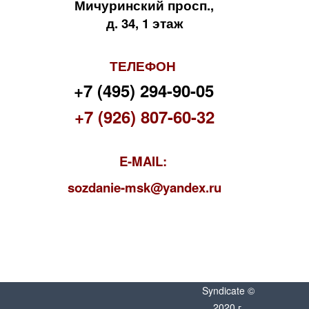
Мичуринский просп.,
д. 34, 1 этаж
ТЕЛЕФОН
+7 (495) 294-90-05
+7 (926) 807-60-32
E-MAIL:
s
ozdanie-msk@yandex.ru
Syndicate ©
2020 г.