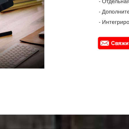
- Отдельная
- Дополнит
- Интегриро