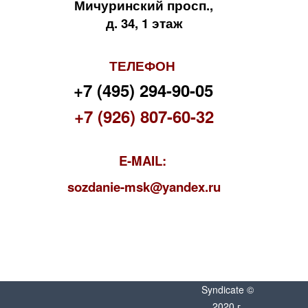
Мичуринский просп.,
д. 34, 1 этаж
ТЕЛЕФОН
+7 (495) 294-90-05
+7 (926) 807-60-32
E-MAIL:
s
ozdanie-msk@yandex.ru
Syndicate ©
2020 г.