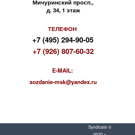
Мичуринский просп.,
д. 34, 1 этаж
ТЕЛЕФОН
+7 (495) 294-90-05
+7 (926) 807-60-32
E-MAIL:
s
ozdanie-msk@yandex.ru
Syndicate ©
2020 г.