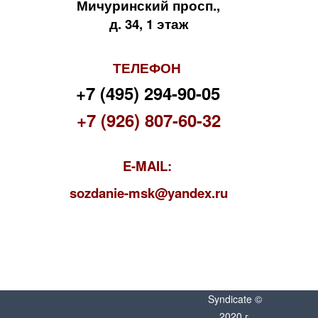
Мичуринский просп.,
д. 34, 1 этаж
ТЕЛЕФОН
+7 (495) 294-90-05
+7 (926) 807-60-32
E-MAIL:
s
ozdanie-msk@yandex.ru
Syndicate ©
2020 г.