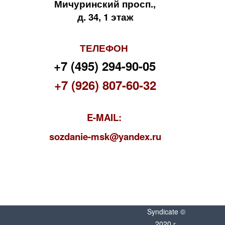
Мичуринский просп.,
д. 34, 1 этаж
ТЕЛЕФОН
+7 (495) 294-90-05
+7 (926) 807-60-32
E-MAIL:
s
ozdanie-msk@yandex.ru
Syndicate ©
2020 г.