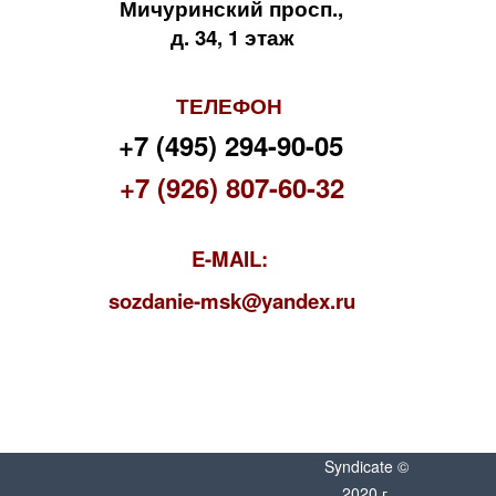
Мичуринский просп.,
д. 34, 1 этаж
ТЕЛЕФОН
+7 (495) 294-90-05
+7 (926) 807-60-32
E-MAIL:
s
ozdanie-msk@yandex.ru
Syndicate ©
2020 г.