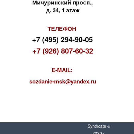
Мичуринский просп.,
д. 34, 1 этаж
ТЕЛЕФОН
+7 (495) 294-90-05
+7 (926) 807-60-32
E-MAIL:
s
ozdanie-msk@yandex.ru
Syndicate ©
2020 г.