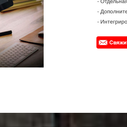
- Отдельная
- Дополнит
- Интегриро