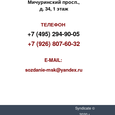
Мичуринский просп.,
д. 34, 1 этаж
ТЕЛЕФОН
+7 (495) 294-90-05
+7 (926) 807-60-32
E-MAIL:
s
ozdanie-msk@yandex.ru
Syndicate ©
2020 г.