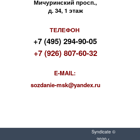
Мичуринский просп.,
д. 34, 1 этаж
ТЕЛЕФОН
+7 (495) 294-90-05
+7 (926) 807-60-32
E-MAIL:
s
ozdanie-msk@yandex.ru
Syndicate ©
2020 г.