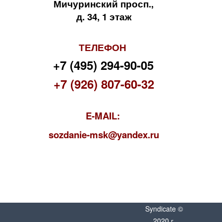
Мичуринский просп.,
д. 34, 1 этаж
ТЕЛЕФОН
+7 (495) 294-90-05
+7 (926) 807-60-32
E-MAIL:
s
ozdanie-msk@yandex.ru
Syndicate ©
2020 г.