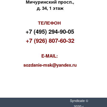
Мичуринский просп.,
д. 34, 1 этаж
ТЕЛЕФОН
+7 (495) 294-90-05
+7 (926) 807-60-32
E-MAIL:
s
ozdanie-msk@yandex.ru
Syndicate ©
2020 г.