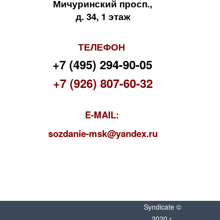
Мичуринский просп.,
д. 34, 1 этаж
ТЕЛЕФОН
+7 (495) 294-90-05
+7 (926) 807-60-32
E-MAIL:
s
ozdanie-msk@yandex.ru
Syndicate ©
2020 г.