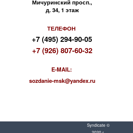
Мичуринский просп.,
д. 34, 1 этаж
ТЕЛЕФОН
+7 (495) 294-90-05
+7 (926) 807-60-32
E-MAIL:
s
ozdanie-msk@yandex.ru
Syndicate ©
2020 г.