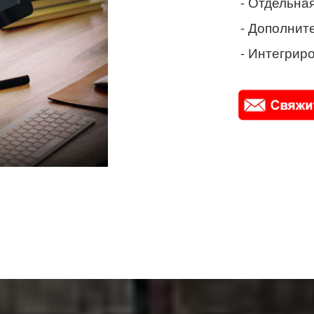
- Отдельная
- Дополнит
- Интегриро