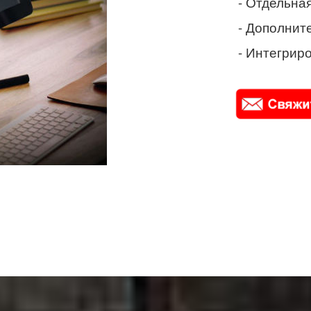
- Отдельная
- Дополнит
- Интегриро