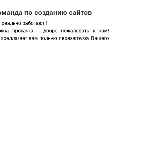
оманда по созданию сайтов
 реально работают !
жна прокачка – добро пожаловать к нам!
 предлагает вам полную перезагрузку Вашего
х рабочих горизонтов, новых поставщиков,
нечно же увеличение дохода.
чии сайта, который работает, а не выкачивает
у важно работать с профессионалами – при
йт становится дополнительным продавцом,
который предлагает Вашу продукцию только
но нужна.
Продающие тексты, побуждающие к
фии, маркетинговые хитрости, которые также
брести Ваш товар, продукцию – это и есть в
йт.