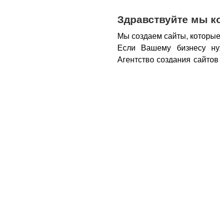
Здравствуйте мы к
Мы создаем сайты, которые
Если Вашему бизнесу ну
Агентство создания сайтов
бизнеса – открытие новы
новых каналов продаж и ко
Все это возможно при нали
из Вас деньги.
Вот почем
правильном подходе, са
грамотным продажником, 
тем, кому она действитель
заказу картинки и фотогра
стимулируют клиента прио
совокупности продающий са