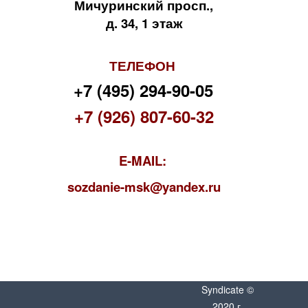
Мичуринский просп.,
д. 34, 1 этаж
ТЕЛЕФОН
+7 (495) 294-90-05
+7 (926) 807-60-32
E-MAIL:
s
ozdanie-msk@yandex.ru
Syndicate ©
2020 г.