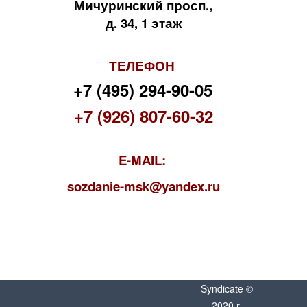
Мичуринский просп.,
д. 34, 1 этаж
ТЕЛЕФОН
+7 (495) 294-90-05
+7 (926) 807-60-32
E-MAIL:
s
ozdanie-msk@yandex.ru
Syndicate ©
2020 г.