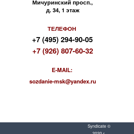
Мичуринский просп.,
д. 34, 1 этаж
ТЕЛЕФОН
+7 (495) 294-90-05
+7 (926) 807-60-32
E-MAIL:
s
ozdanie-msk@yandex.ru
Syndicate ©
2020 г.