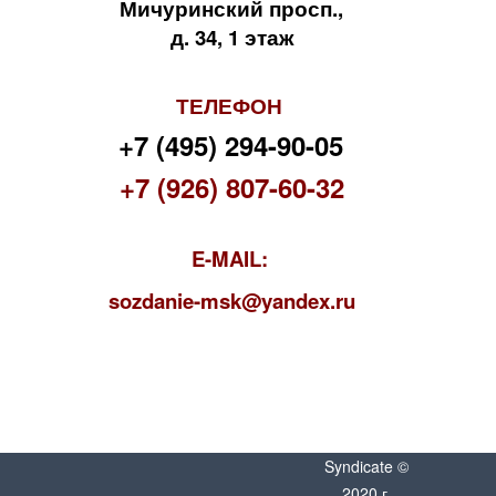
Мичуринский просп.,
д. 34, 1 этаж
ТЕЛЕФОН
+7 (495) 294-90-05
+7 (926) 807-60-32
E-MAIL:
s
ozdanie-msk@yandex.ru
Syndicate ©
2020 г.