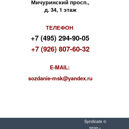
Мичуринский просп.,
д. 34, 1 этаж
ТЕЛЕФОН
+7 (495) 294-90-05
+7 (926) 807-60-32
E-MAIL:
s
ozdanie-msk@yandex.ru
Syndicate ©
2020 г.