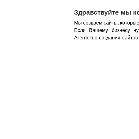
Здравствуйте мы к
Мы создаем сайты, которые
Если Вашему бизнесу ну
Агентство создания сайтов
бизнеса – открытие новы
новых каналов продаж и ко
Все это возможно при нали
из Вас деньги.
Вот почем
правильном подходе, са
грамотным продажником, 
тем, кому она действитель
заказу картинки и фотогра
стимулируют клиента прио
совокупности продающий са