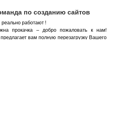
оманда по созданию сайтов
 реально работают !
жна прокачка – добро пожаловать к нам!
 предлагает вам полную перезагрузку Вашего
х рабочих горизонтов, новых поставщиков,
нечно же увеличение дохода.
чии сайта, который работает, а не выкачивает
у важно работать с профессионалами – при
йт становится дополнительным продавцом,
который предлагает Вашу продукцию только
но нужна.
Продающие тексты, побуждающие к
фии, маркетинговые хитрости, которые также
брести Ваш товар, продукцию – это и есть в
йт.