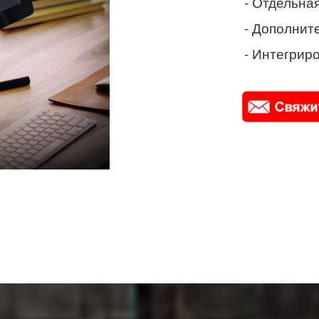
- Отдельная
- Дополнит
- Интегриро