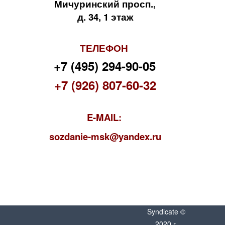
Мичуринский просп.,
д. 34, 1 этаж
ТЕЛЕФОН
+7 (495) 294-90-05
+7 (926) 807-60-32
E-MAIL:
s
ozdanie-msk@yandex.ru
Syndicate ©
2020 г.