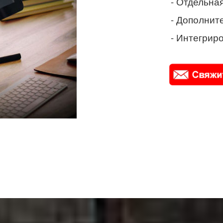
- Отдельная
- Дополнит
- Интегриро