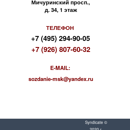
Мичуринский просп.,
д. 34, 1 этаж
ТЕЛЕФОН
+7 (495) 294-90-05
+7 (926) 807-60-32
E-MAIL:
s
ozdanie-msk@yandex.ru
Syndicate ©
2020 г.